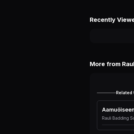
Recently View
More from
Rau
Related 
Aamuöiseen
Rauli Badding S