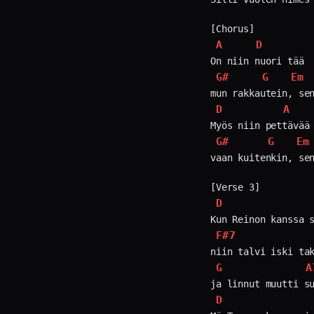
A
D
G#
G
Em
D
A
G#
G
Em
vaan kuitenkin, sen
D
F#7
G
A
D