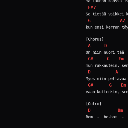
F#7
G
A7
kun ensi kerran täy
A
D
G#
G
Em
D
A
G#
G
Em
vaan kuitenkin, sen
D
Bm