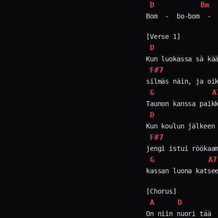
D
Bm
Bom  -  bo-bom  -  
D
F#7
G
A
D
F#7
G
A7
kassan luona katsee
A
D