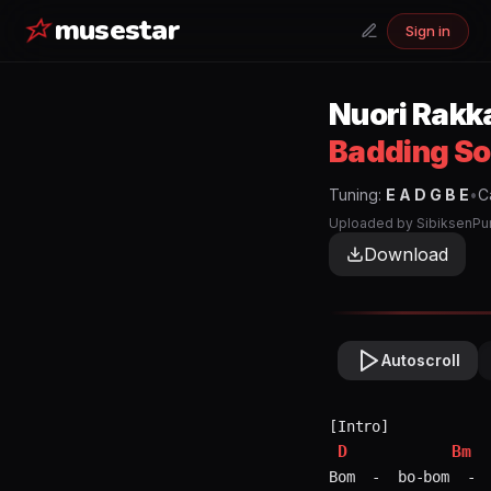
musestar
Sign in
Nuori Rakk
Badding So
Tuning:
E A D G B E
•
C
Uploaded by
SibiksenPu
Download
Autoscroll
D
Bm