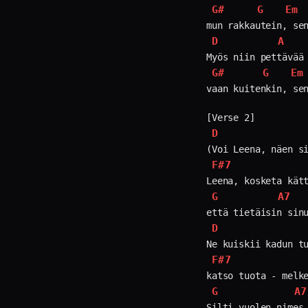
G#
G
Em
D
A
G#
G
Em
vaan kuitenkin, sen
D
F#7
G
A7
D
F#7
G
A7
Silti vuolen nimes 