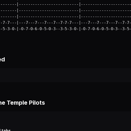
ed
ne Temple Pilots
 tabs