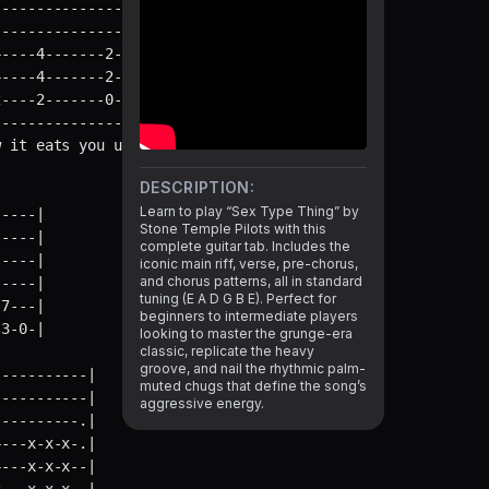
DESCRIPTION:
Learn to play “Sex Type Thing” by 
Stone Temple Pilots with this 
complete guitar tab. Includes the 
iconic main riff, verse, pre-chorus, 
and chorus patterns, all in standard 
tuning (E A D G B E). Perfect for 
beginners to intermediate players 
looking to master the grunge-era 
classic, replicate the heavy 
groove, and nail the rhythmic palm-
muted chugs that define the song’s 
aggressive energy.