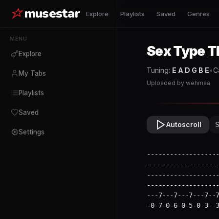
musestar
Explore
Playlists
Saved
Genres
MENU
Sex Type T
Explore
Tuning:
E A D G B E
•
C
My Tabs
Uploaded by
wehmaa
Playlists
Saved
Autoscroll
Settings
--------------------------|--------------------------|--------------------------|--------------------------|
--------------------------|--------------------------|--------------------------|--------------------------|
--------------------------|--------------------------|--------------------------|--------------------------|
--------------------------|--------------------------|--------------------------|--------------------------|
---7---7---7---7--7-7-7---|---7---7---7---7--7-7-7---|---7---7---7---7--7-7-7---|---7---7---7---7--7-7-7---|
-0-7-0-6-0-5-0-3--3-5-3-0-|-0-7-0-6-0-5-0-3--3-5-3-0-|-0-7-0-6-0-5-0-3--3-5-3-0-|-0-7-0-6-0-5-0-3--3-5-3-0-|
 
---------------------|-------------------------------------|
---------------------|-------------------------------------|
---------------------|.-----------------------------------.|
-4-4---4-4---x-x-x-x-|.-4-4-4-4-4---4---4-4-4-4-4---x-x-x-.|
-4-4---4-4---x-x-x-x-|--4-4-4-4-4---4---4-4-4-4-4---x-x-x--|
-0-2---0-2---x-x-x-x-|--0-2-2-0-2---0---0-2-2-0-2---x-x-x--|
 
--------------------------|--------------------------|--------------------------|
--------------------------|--------------------------|--------------------------|
--------------------------|--------------------------|--------------------------|
--------------------------|--------------------------|--------------------------|
---7---7---7---7--7-7-7---|---7---7---7---7--7-7-7---|---7---7---7---7--7-7-7---|
-0-7-0-6-0-5-0-3--3-5-3-0-|-0-7-0-6-0-5-0-3--3-5-3-0-|-0-7-0-6-0-5-0-3--3-5-3-0-|
 
--------------------------|---------------------|-------------------------------------|
--------------------------|---------------------|-------------------------------------|
--------------------------|---------------------|